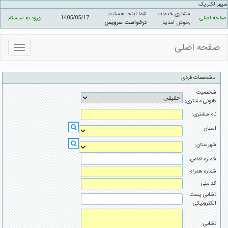
سپهرالکتريک
مشتری خدمات
شما اینجا هستید:
صفحه اصلی
1405/05/17
ورود به سیستم
,خوش آمدید
.
درخواست سرویس
صفحه اصلی
منوهای
سایت
مشخصات فردی
شخصیت
قانونی مشتری:
نام مشتری:
استان:
شهرستان:
شماره تماس:
شماره همراه :
کد ملی :
نشانی پست
الکترونیکی:
نشانی: