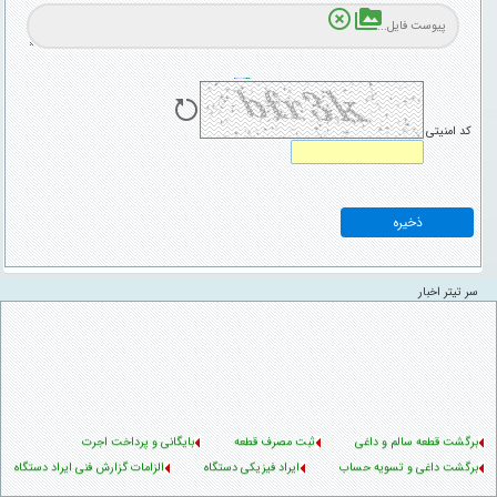
highlight_off
perm_media
کد امنیتی
سر تیتر اخبار
برگشت قطعه سالم و داغی
ثبت مصرف قطعه
بایگانی و پرداخت اجرت
برگشت داغی و تسویه حساب
ایراد فیزیکی دستگاه
الزامات گزارش فنی ایراد دستگاه
اطلاعیه بستن قبوض
ارسال بسته از طریق دکا پست
دستورالعمل پذیرش محصول