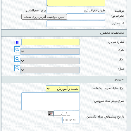
طـول جغرافیائی:
عرض جغرافیائی:
موقعیت
جغرافیائی:
تعیین موقعیت آدرس روی نقشه
کد پستی:
مشخصات محصول
شماره سریال:
|| ||| ||||
مارک:
نوع:
مدل:
سرویس
نوع عملیات مورد درخواست:
شرح درخواست سرویس:
تاريخ پيشنهادي اعزام تکنسين: